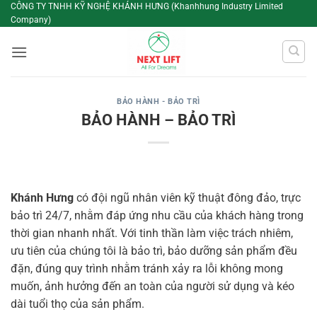
Bỏ
CÔNG TY TNHH KỸ NGHỆ KHÁNH HƯNG (Khanhhung Industry Limited
Company)
qua
nội
dung
BẢO HÀNH - BẢO TRÌ
BẢO HÀNH – BẢO TRÌ
Khánh Hưng
có đội ngũ nhân viên kỹ thuật đông đảo, trực
bảo trì 24/7, nhằm đáp ứng nhu cầu của khách hàng trong
thời gian nhanh nhất. Với tinh thần làm việc trách nhiêm,
ưu tiên của chúng tôi là bảo trì, bảo dưỡng sản phẩm đều
đặn, đúng quy trình nhằm tránh xảy ra lỗi không mong
muốn, ảnh hưởng đến an toàn của người sử dụng và kéo
dài tuổi thọ của sản phẩm.