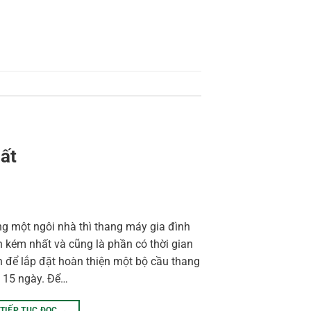
hất
ong một ngôi nhà thì thang máy gia đình
 kém nhất và cũng là phần có thời gian
nh để lắp đặt hoàn thiện một bộ cầu thang
 15 ngày. Để…
TIẾP TỤC ĐỌC
→