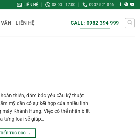
LIÊN HỆ
08:00 - 17:00
0907 521 866
 VẤN
LIÊN HỆ
CALL: 0982 394 999
hoàn thiện, đảm bảo yêu cầu kỹ thuật
hẩm mỹ cần có sự kết hợp của nhiều linh
ang máy Khánh Hưng. Việc có thể nhận biết
ủa từng loại sẽ giúp…
TIẾP TỤC ĐỌC
→