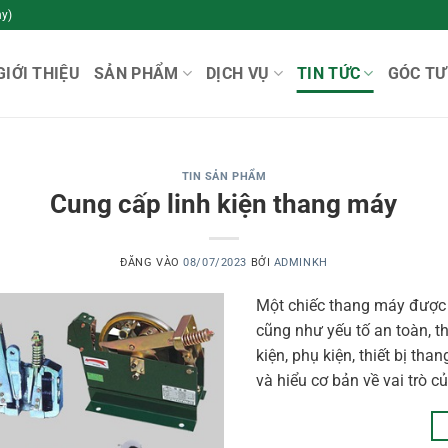
y)
GIỚI THIỆU
SẢN PHẨM
DỊCH VỤ
TIN TỨC
GÓC TƯ
TIN SẢN PHẨM
Cung cấp linh kiện thang máy
ĐĂNG VÀO
08/07/2023
BỞI
ADMINKH
Một chiếc thang máy được 
cũng như yếu tố an toàn, t
kiện, phụ kiện, thiết bị th
và hiểu cơ bản về vai trò c