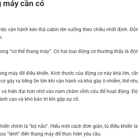
ng máy cần có
ệc vận hành kéo thả cabin lên xuống theo chiều nhất định. Độ
p.
trong “cơ thể thang máy”. Có hai loại động cơ thường thấy là đ
ng máy để điều khiển. Kích thước của động cơ này khá lớn, cầ
 gây ra tiếng ồn lớn khi vận hành và khá gây ô nhiễm, thế nhưn
ản và hiện đại hơn nhờ vào nam châm vĩnh cửu để hoạt động. Độ
hành cao và khó bảo trì khi gặp sự cố.
khiển chính là “bộ não”. Hiểu một cách đơn giản, tủ điều khiển là
ưa “lệnh” đến thang máy để thực hiện yêu cầu.