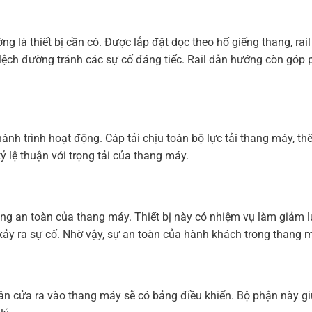
ớng là thiết bị cần có. Được lắp đặt dọc theo hố giếng thang, r
ị lệch đường tránh các sự cố đáng tiếc. Rail dẫn hướng còn góp
nh trình hoạt động. Cáp tải chịu toàn bộ lực tải thang máy, th
tỷ lệ thuận với trọng tải của thang máy.
hống an toàn của thang máy. Thiết bị này có nhiệm vụ làm giảm
xảy ra sự cố. Nhờ vậy, sự an toàn của hành khách trong thang
í gần cửa ra vào thang máy sẽ có bảng điều khiển. Bộ phận này 