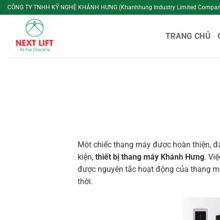
Bỏ
CÔNG TY TNHH KỸ NGHỆ KHÁNH HƯNG (Khanhhung Industry Limited Compan
qua
nội
TRANG CHỦ
dung
Một chiếc thang máy được hoàn thiện, đả
kiện,
thiết bị thang máy Khánh Hưng
. Vi
được nguyên tắc hoạt động của thang má
thời.