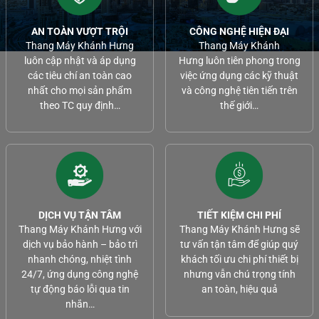
AN TOÀN VƯỢT TRỘI
CÔNG NGHỆ HIỆN ĐẠI
Thang Máy Khánh Hưng
Thang Máy Khánh
luôn cập nhật và áp dụng
Hưng luôn tiên phong trong
các tiêu chí an toàn cao
việc ứng dụng các kỹ thuật
nhất cho mọi sản phẩm
và công nghệ tiên tiến trên
theo TC quy định…
thế giới…
DỊCH VỤ TẬN TÂM
TIẾT KIỆM CHI PHÍ
Thang Máy Khánh Hưng với
Thang Máy Khánh Hưng sẽ
dịch vụ bảo hành – bảo trì
tư vấn tận tâm để giúp quý
nhanh chóng, nhiệt tình
khách tối ưu chi phí thiết bị
24/7, ứng dụng công nghệ
nhưng vẫn chú trọng tính
tự động báo lỗi qua tin
an toàn, hiệu quả
nhắn…