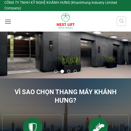
Bỏ
CÔNG TY TNHH KỸ NGHỆ KHÁNH HƯNG (Khanhhung Industry Limited
Company)
qua
nội
dung
VÌ SAO CHỌN THANG MÁY KHÁNH
HƯNG?