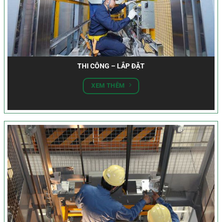
THI CÔNG – LẮP ĐẶT
XEM THÊM