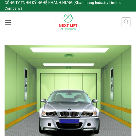
Bỏ
CÔNG TY TNHH KỸ NGHỆ KHÁNH HƯNG (Khanhhung Industry Limited
Company)
qua
nội
dung