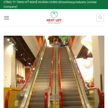
Bỏ
CÔNG TY TNHH KỸ NGHỆ KHÁNH HƯNG (Khanhhung Industry Limited
Company)
qua
nội
dung