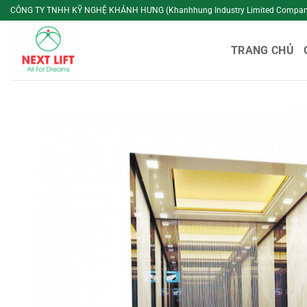
Bỏ
CÔNG TY TNHH KỸ NGHỆ KHÁNH HƯNG (Khanhhung Industry Limited Compan
qua
nội
TRANG CHỦ
dung