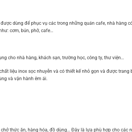
và được dùng để phục vụ các trong những quán cafe, nhà hàng c
như: cơm, bún, phở, cafe…
ụng cho nhà hàng, khách sạn, trường học, công ty, thư viện…
ất liệu inox sọc nhuyễn và có thiết kế nhỏ gọn và được trang b
ùng và vận hành êm ái.
chở thức ăn, hàng hóa, đồ dùng… Đây là lựa phù hợp cho các n