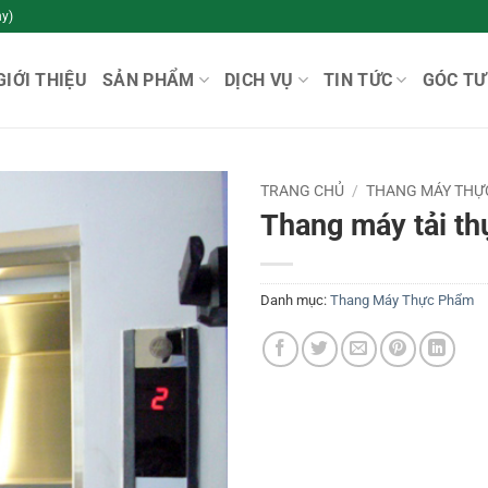
y)
GIỚI THIỆU
SẢN PHẨM
DỊCH VỤ
TIN TỨC
GÓC TƯ
TRANG CHỦ
/
THANG MÁY THỰ
Thang máy tải t
Danh mục:
Thang Máy Thực Phẩm