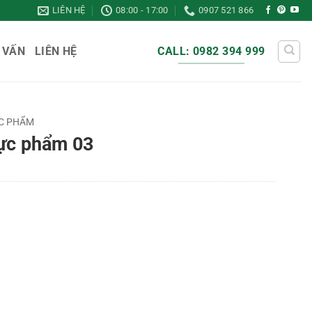
LIÊN HỆ
08:00 - 17:00
0907 521 866
 VẤN
LIÊN HỆ
CALL: 0982 394 999
C PHẨM
hực phẩm 03