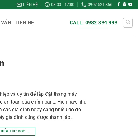
LIÊN HỆ
08:00 - 17:00
0907 521 866
 VẤN
LIÊN HỆ
CALL: 0982 394 999
ín
iệp và uy tín để lắp đặt thang máy
g an toàn của chính bạn… Hiện nay, nhu
 các gia đình ngày càng nhiều do đó
máy gia đình cũng được thành lập…
TIẾP TỤC ĐỌC
→