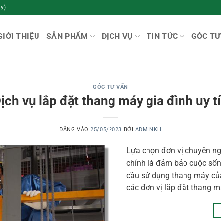
y)
GIỚI THIỆU
SẢN PHẨM
DỊCH VỤ
TIN TỨC
GÓC TƯ
GÓC TƯ VẤN
ịch vụ lắp đặt thang máy gia đình uy t
ĐĂNG VÀO
25/05/2023
BỞI
ADMINKH
Lựa chọn đơn vị chuyên ngh
chính là đảm bảo cuộc sốn
cầu sử dụng thang máy của
các đơn vị lắp đặt thang 