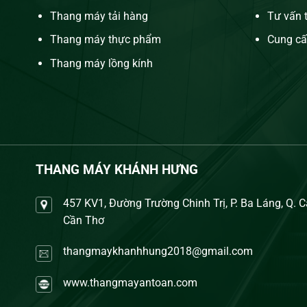
Thang máy tải hàng
Tư vấn t
Thang máy thực phẩm
Cung cấ
Thang máy lồng kính
THANG MÁY KHÁNH HƯNG
457 KV1, Đường Trường Chinh Trị, P. Ba Láng, Q. C
Cần Thơ
thangmaykhanhhung2018@gmail.com
www.thangmayantoan.com