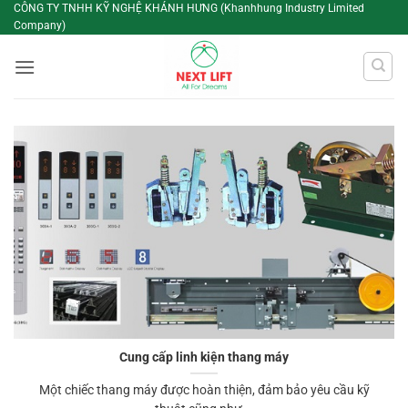
Bỏ
CÔNG TY TNHH KỸ NGHỆ KHÁNH HƯNG (Khanhhung Industry Limited
Company)
qua
nội
dung
Cung cấp linh kiện thang máy
Một chiếc thang máy được hoàn thiện, đảm bảo yêu cầu kỹ